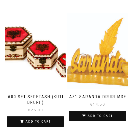
A80 SET SEPETASH (KUTI
A81 SARANDA DRURI MDF
DRURI )
€
14.50
€
26.00
ADD TO CART
ADD TO CART