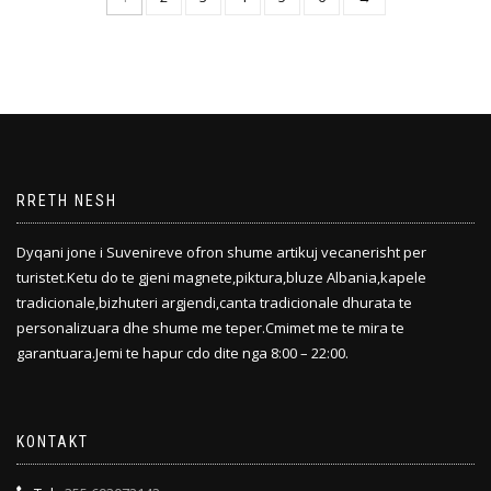
RRETH NESH
Dyqani jone i Suvenireve ofron shume artikuj vecanerisht per
turistet.Ketu do te gjeni magnete,piktura,bluze Albania,kapele
tradicionale,bizhuteri argjendi,canta tradicionale dhurata te
personalizuara dhe shume me teper.Cmimet me te mira te
garantuara.Jemi te hapur cdo dite nga 8:00 – 22:00.
KONTAKT