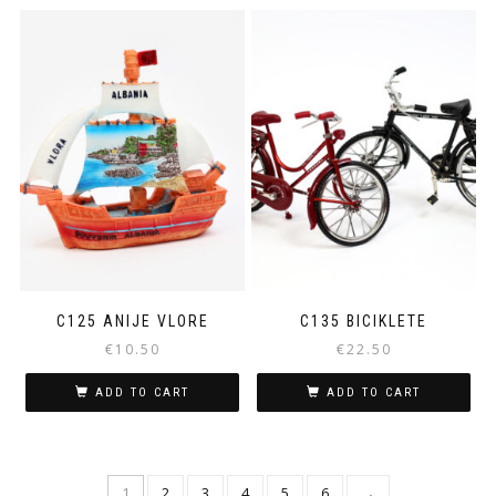
C125 ANIJE VLORE
C135 BICIKLETE
€
10.50
€
22.50
ADD TO CART
ADD TO CART
1
2
3
4
5
6
→