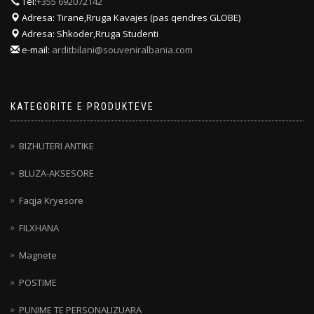
Tel:
+355 692072142
Adresa: Tirane,Rruga Kavajes (pas qendres GLOBE)
Adresa: Shkoder,Rruga Studenti
e-mail:
arditbilani@souveniralbania.com
KATEGORITE E PRODUKTEVE
BIZHUTERI ANTIKE
BLUZA-AKSESORE
Faqja Kryesore
FILXHANA
Magnete
POSTIME
PUNIME TE PERSONALIZUARA