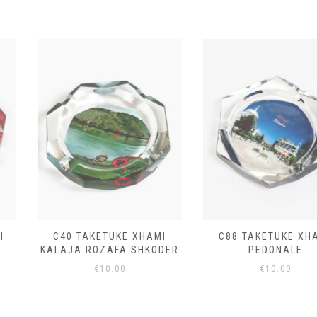
KE XHAMI
C88 TAKETUKE XHAMI
C288 GO
FA SHKODER
PEDONALE
AL
00
€
10.00
€