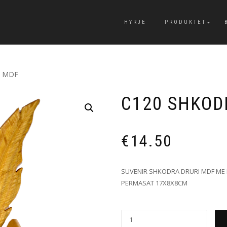
HYRJE
PRODUKTET
I MDF
C120 SHKOD
€
14.50
SUVENIR SHKODRA DRURI MDF ME B
PERMASAT 17X8X8CM