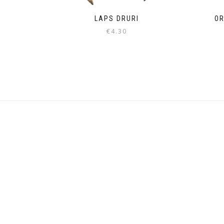
LAPS DRURI
OR
€
4.30