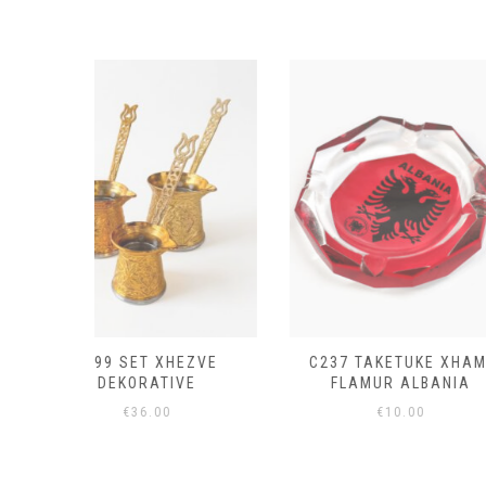
HEZVE
C237 TAKETUKE XHAMI
C40 TAKETU
VE
FLAMUR ALBANIA
KALAJA ROZA
€
10.00
€
10.