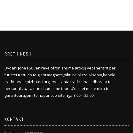
RRETH NESH
Dyqani jone i Suvenireve ofron shume artikuj vecanerisht per
turistet.Ketu do te gjeni magnete,piktura,bluze Albania,kapele
tradicionale,bizhuteri argjendi,canta tradicionale dhurata te
personalizuara dhe shume me teper.Cmimet me te mira te
garantuara.Jemi te hapur cdo dite nga 8:00 – 22:00.
KONTAKT