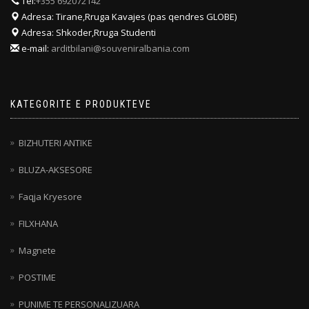
Tel:
+355 692072142
Adresa: Tirane,Rruga Kavajes (pas qendres GLOBE)
Adresa: Shkoder,Rruga Studenti
e-mail:
arditbilani@souveniralbania.com
KATEGORITE E PRODUKTEVE
BIZHUTERI ANTIKE
BLUZA-AKSESORE
Faqja Kryesore
FILXHANA
Magnete
POSTIME
PUNIME TE PERSONALIZUARA