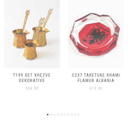
C237 TAKETUKE XHAMI
C40 TAKETUKE XHAMI
FLAMUR ALBANIA
KALAJA ROZAFA
SHKODER
€
10.00
€
10.00