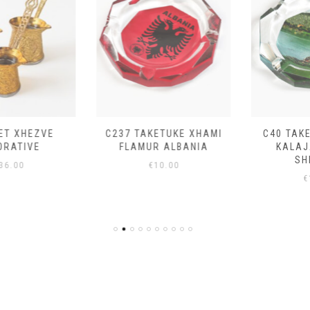
C237 TAKETUKE XHAMI
C40 TAKETUKE XHAMI
FLAMUR ALBANIA
KALAJA ROZAFA
SHKODER
€
10.00
€
10.00