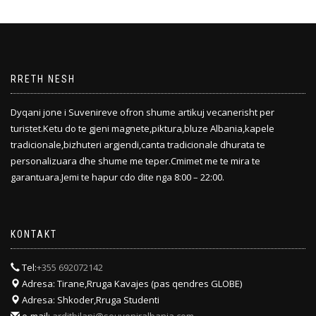
RRETH NESH
Dyqani jone i Suvenireve ofron shume artikuj vecanerisht per
turistet.Ketu do te gjeni magnete,piktura,bluze Albania,kapele
tradicionale,bizhuteri argjendi,canta tradicionale dhurata te
personalizuara dhe shume me teper.Cmimet me te mira te
garantuara.Jemi te hapur cdo dite nga 8:00 – 22:00.
KONTAKT
Tel:
+355 692072142
Adresa: Tirane,Rruga Kavajes (pas qendres GLOBE)
Adresa: Shkoder,Rruga Studenti