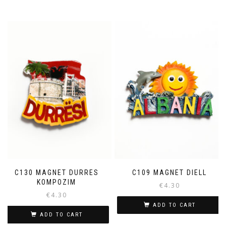
C130 MAGNET DURRES
C109 MAGNET DIELL
KOMPOZIM
€
4.30
€
4.30
ADD TO CART
ADD TO CART