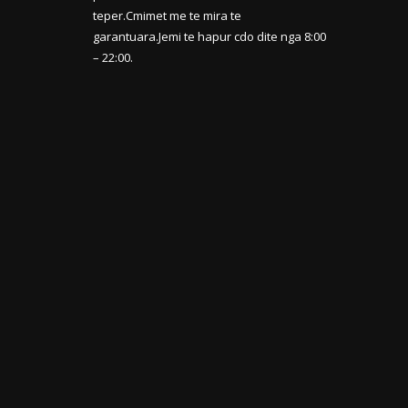
teper.Cmimet me te mira te
garantuara.Jemi te hapur cdo dite nga 8:00
– 22:00.