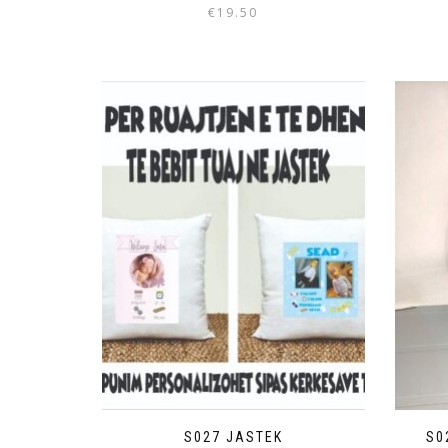
€
19.50
S027 JASTEK
S0