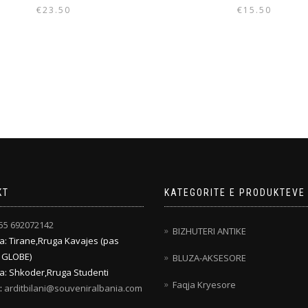
€
23.50
€
15.50
KT
KATEGORITE E PRODUKTEVE
55 692072142
BIZHUTERI ANTIKE
: Tirane,Rruga Kavajes (pas
 GLOBE)
BLUZA-AKSESORE
: Shkoder,Rruga Studenti
Faqja Kryesore
:
arditbilani@souveniralbania.com