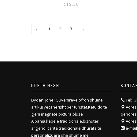
€
15.50
←
1
2
3
→
RRETH NESH
KONTA
Dyqani jone i Suvenireve ofron shume
Tel:
+3
artikuj vecanerisht per turistet.Ketu do te
Adresa
gjeni magnete,piktura,bluze
qendres
Albania,kapele tradicionale,bizhuteri
Adresa
argjendi,canta tradicionale dhurata te
e-mail
personalizuara dhe shume me