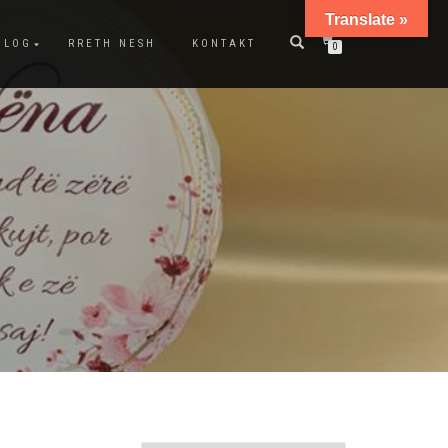
Translate »
BLOG
RRETH NESH
KONTAKT
0
A