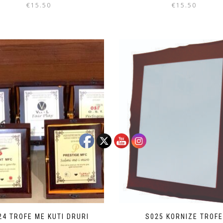
€
15.50
€
15.50
24 TROFE ME KUTI DRURI
S025 KORNIZE TROF