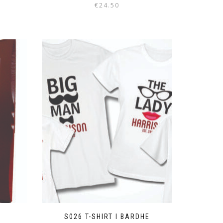
€
24.50
E
S026 T-SHIRT I BARDHE